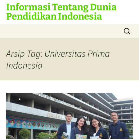
Informasi Tentang Dunia
Pendidikan Indonesia
Langsung
Cari
ke
untuk:
isi
Arsip Tag: Universitas Prima
Indonesia