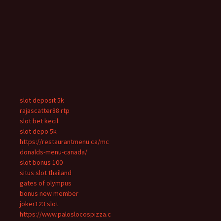
slot deposit 5k
rajascatter88 rtp
slot bet kecil
slot depo 5k
https://restaurantmenu.ca/mc
donalds-menu-canada/
slot bonus 100
situs slot thailand
gates of olympus
bonus new member
joker123 slot
https://www.paloslocospizza.c