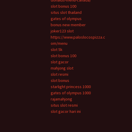
donalds-menu-canada/
slot bonus 100
situs slot thailand
gates of olympus
bonus new member
joker123 slot
https://www.paloslocospizza.c
om/menu
slot 5k
slot bonus 100
slot gacor
mahjong slot
slot resmi
slot bonus
starlight princess 1000
gates of olympus 1000
rajamahjong
situs slot resmi
slot gacor hari ini