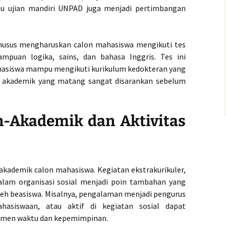
u ujian mandiri UNPAD juga menjadi pertimbangan
 khusus mengharuskan calon mahasiswa mengikuti tes
uan logika, sains, dan bahasa Inggris. Tes ini
asiswa mampu mengikuti kurikulum kedokteran yang
an akademik yang matang sangat disarankan sebelum
n-Akademik dan Aktivitas
akademik calon mahasiswa. Kegiatan ekstrakurikuler,
alam organisasi sosial menjadi poin tambahan yang
h beasiswa. Misalnya, pengalaman menjadi pengurus
hasiswaan, atau aktif di kegiatan sosial dapat
men waktu dan kepemimpinan.