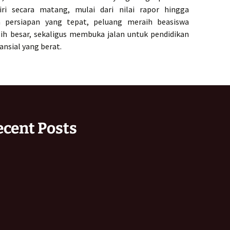
ri secara matang, mulai dari nilai rapor hingga
persiapan yang tepat, peluang meraih beasiswa
ih besar, sekaligus membuka jalan untuk pendidikan
ansial yang berat.
ecent Posts