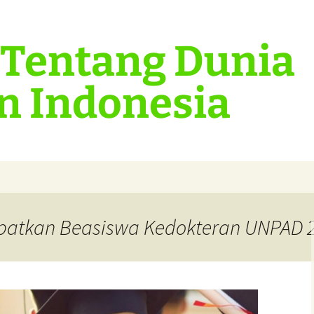
 Tentang Dunia
n Indonesia
apatkan Beasiswa Kedokteran UNPAD 