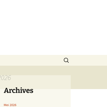
Cari
untuk:
2026
Archives
Mei 2026