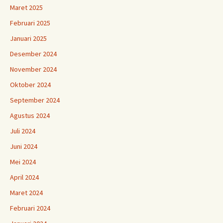
Maret 2025
Februari 2025
Januari 2025
Desember 2024
November 2024
Oktober 2024
September 2024
Agustus 2024
Juli 2024
Juni 2024
Mei 2024
April 2024
Maret 2024
Februari 2024