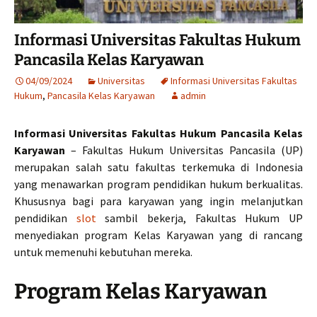
Informasi Universitas Fakultas Hukum
Pancasila Kelas Karyawan
04/09/2024
Universitas
Informasi Universitas Fakultas
Hukum
,
Pancasila Kelas Karyawan
admin
Informasi Universitas Fakultas Hukum Pancasila Kelas
Karyawan
– Fakultas Hukum Universitas Pancasila (UP)
merupakan salah satu fakultas terkemuka di Indonesia
yang menawarkan program pendidikan hukum berkualitas.
Khususnya bagi para karyawan yang ingin melanjutkan
pendidikan
slot
sambil bekerja, Fakultas Hukum UP
menyediakan program Kelas Karyawan yang di rancang
untuk memenuhi kebutuhan mereka.
Program Kelas Karyawan