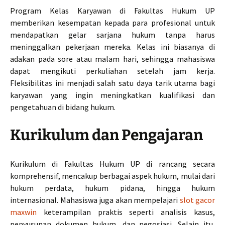
Program Kelas Karyawan di Fakultas Hukum UP
memberikan kesempatan kepada para profesional untuk
mendapatkan gelar sarjana hukum tanpa harus
meninggalkan pekerjaan mereka. Kelas ini biasanya di
adakan pada sore atau malam hari, sehingga mahasiswa
dapat mengikuti perkuliahan setelah jam kerja.
Fleksibilitas ini menjadi salah satu daya tarik utama bagi
karyawan yang ingin meningkatkan kualifikasi dan
pengetahuan di bidang hukum.
Kurikulum dan Pengajaran
Kurikulum di Fakultas Hukum UP di rancang secara
komprehensif, mencakup berbagai aspek hukum, mulai dari
hukum perdata, hukum pidana, hingga hukum
internasional. Mahasiswa juga akan mempelajari
slot gacor
maxwin
keterampilan praktis seperti analisis kasus,
penyusunan dokumen hukum, dan negosiasi. Selain itu,