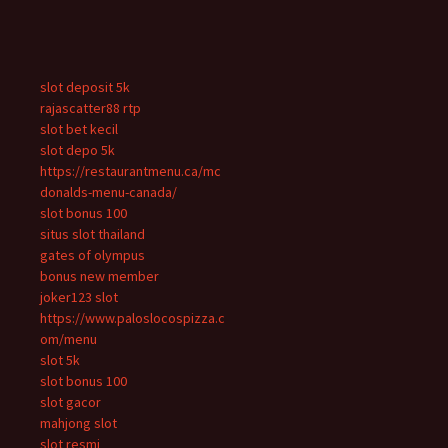
slot deposit 5k
rajascatter88 rtp
slot bet kecil
slot depo 5k
https://restaurantmenu.ca/mc
donalds-menu-canada/
slot bonus 100
situs slot thailand
gates of olympus
bonus new member
joker123 slot
https://www.paloslocospizza.c
om/menu
slot 5k
slot bonus 100
slot gacor
mahjong slot
slot resmi