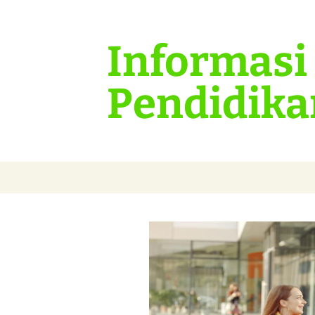
Informasi
Pendidika
Langsung
ke
isi