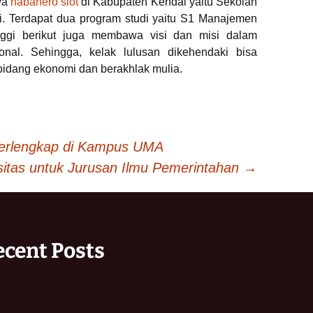
nya
habanero slot
di Kabupaten Kendal yaitu Sekolah
i. Terdapat dua program studi yaitu S1 Manajemen
nggi berikut juga membawa visi dan misi dalam
onal. Sehingga, kelak lulusan dikehendaki bisa
idang ekonomi dan berakhlak mulia.
Terlengkap di Kampus UMA
itas untuk Jurusan Ilmu Pemerintahan
→
ecent Posts