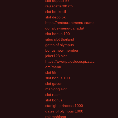
slot deposit 5k
rajascatter88 rtp
slot bet kecil
slot depo 5k
https://restaurantmenu.ca/mc
donalds-menu-canada/
slot bonus 100
situs slot thailand
gates of olympus
bonus new member
joker123 slot
https://www.paloslocospizza.c
om/menu
slot 5k
slot bonus 100
slot gacor
mahjong slot
slot resmi
slot bonus
starlight princess 1000
gates of olympus 1000
rajamahjong