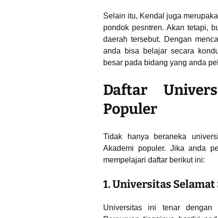
Selain itu, Kendal juga merupak
pondok pesntren. Akan tetapi, b
daerah tersebut. Dengan mencar
anda bisa belajar secara kondu
besar pada bidang yang anda pel
Daftar Univer
Populer
Tidak hanya beraneka univers
Akademi populer. Jika anda p
mempelajari daftar berikut ini:
1. Universitas Selamat 
Universitas ini tenar dengan