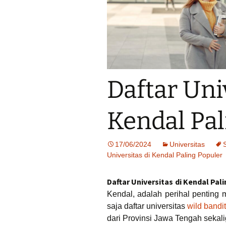
Daftar Uni
Kendal Pal
17/06/2024
Universitas
Universitas di Kendal Paling Populer
Daftar Universitas di Kendal Pal
Kendal, adalah perihal penting 
saja daftar universitas
wild bandit
dari Provinsi Jawa Tengah sekali