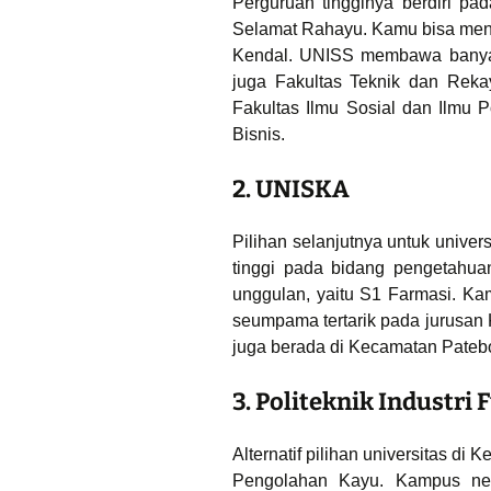
Perguruan tingginya berdiri pa
Selamat Rahayu. Kamu bisa meng
Kendal. UNISS membawa banyak 
juga Fakultas Teknik dan Rekay
Fakultas Ilmu Sosial dan Ilmu 
Bisnis.
2. UNISKA
Pilihan selanjutnya untuk univer
tinggi pada bidang pengetahuan
unggulan, yaitu S1 Farmasi. Kamu
seumpama tertarik pada jurusan
juga berada di Kecamatan Pateb
3. Politeknik Industri
Alternatif pilihan universitas di K
Pengolahan Kayu. Kampus nege