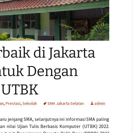
baik di Jakarta
ntuk Dengan
i UTBK
an
,
Prestasi
,
Sekolah
SMA Jakarta Selatan
admin
aru jenjang SMA, selanjutnya ini informasi SMA paling
kan nilai Ujian Tulis Berbasis Komputer (UTBK) 2022.